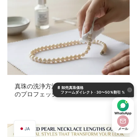
KO
DE
真珠の洗浄方法：メンテナンスと保管
📄
卸売真珠価格
ES
×
ファームダイレクト · 30〜50％割引 %
のプロフェッショナルガイド
IT
AR
WhatsApp
EN
JA
メール