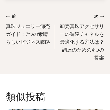
投
前
次
稿
真珠ジュエリー卸売
卸売真珠アクセサリ
ナ
ガイド：7つの素晴
ーの調達チャネルを
らしいビジネス戦略
最適化する方法は？
ビ
調達のための4つの
ゲ
提案
ー
シ
ョ
ン
類似投稿