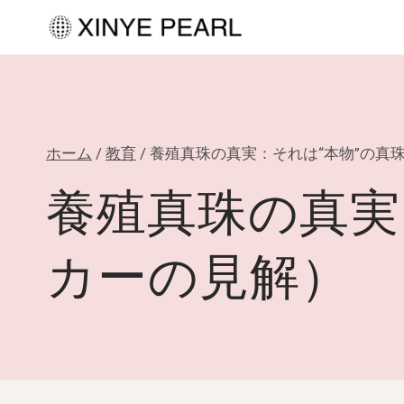
内
容
を
ス
キ
ホーム
/
教育
/
養殖真珠の真実：それは“本物”の真
ッ
プ
養殖真珠の真実
カーの見解）