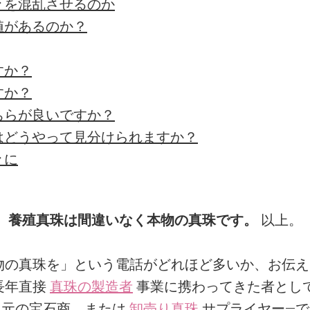
々を混乱させるのか
値があるのか？
すか？
すか？
ちらが良いですか？
はどうやって見分けられますか？
々に
、養殖真珠は間違いなく本物の真珠です。
以上。
物の真珠を」という電話がどれほど多いか、お伝え
長年直接
真珠の製造者
事業に携わってきた者とし
地元の宝石商、または
卸売り真珠
サプライヤー—で