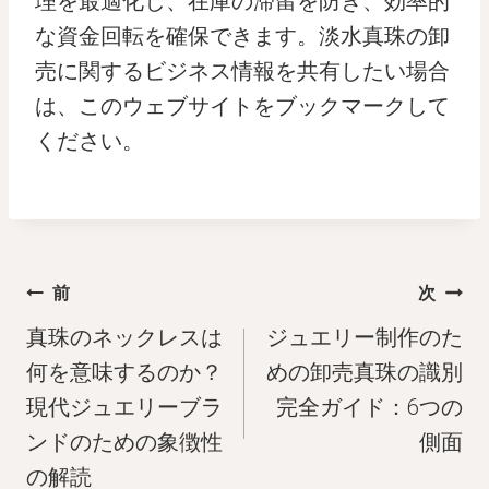
理を最適化し、在庫の滞留を防ぎ、効率的
な資金回転を確保できます。淡水真珠の卸
売に関するビジネス情報を共有したい場合
は、このウェブサイトをブックマークして
ください。
投
前
次
稿
真珠のネックレスは
ジュエリー制作のた
ナ
何を意味するのか？
めの卸売真珠の識別
現代ジュエリーブラ
完全ガイド：6つの
ビ
ンドのための象徴性
側面
ゲ
の解読