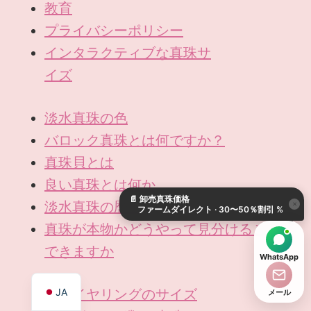
教育
プライバシーポリシー
インタラクティブな真珠サ
イズ
淡水真珠の色
バロック真珠とは何ですか？
KO
真珠貝とは
DE
良い真珠とは何か
📄
卸売真珠価格
ES
淡水真珠の歴史
×
ファームダイレクト · 30〜50％割引 %
IT
真珠が本物かどうやって見分けることが
AR
できますか
WhatsApp
EN
JA
真珠イヤリングのサイズ
メール