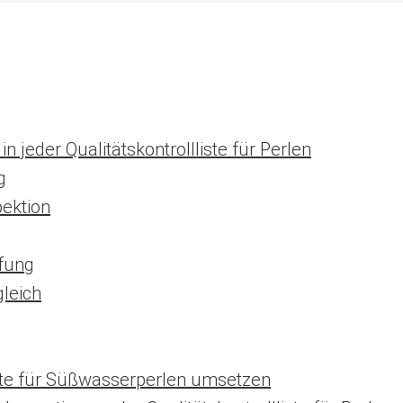
n jeder Qualitätskontrollliste für Perlen
g
pektion
üfung
gleich
liste für Süßwasserperlen umsetzen