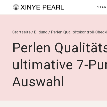
Zum
STAR
Inhalt
springen
Startseite
/
Bildung
/
Perlen Qualitätskontroll-Check
Perlen Qualität
ultimative 7-Pu
Auswahl