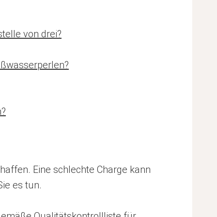
elle von drei?
Süßwasserperlen?
n?
schaffen. Eine schlechte Charge kann
ie es tun.
mäße Qualitätskontrollliste für