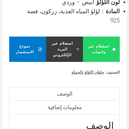
لون اللؤلؤ
: أبيض – وردي
المادة
：لؤلؤ المياه العذبة، زركون، فضة
925
استعلام عبر
استعلام عبر
نموذج
البريد
واتساب
الاستفسار
الإلكتروني
التصنيف:
حلقان اللؤلؤ بالجملة
الوصف
معلومات إضافية
الوصف