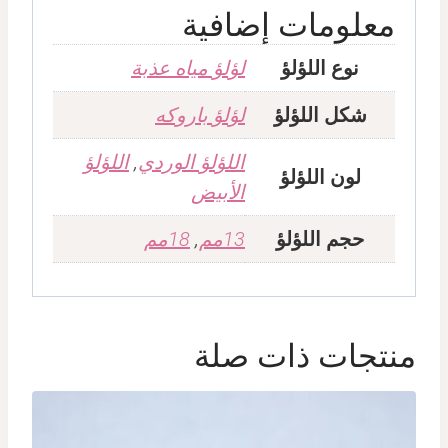
معلومات إضافية
نوع اللؤلؤ
لؤلؤ مياه عذبة
شكل اللؤلؤ
لؤلؤ باروكه
اللؤلؤ الوردي
,
اللؤلؤ
لون اللؤلؤ
الأبيض
حجم اللؤلؤ
13مم
,
18مم
منتجات ذات صلة