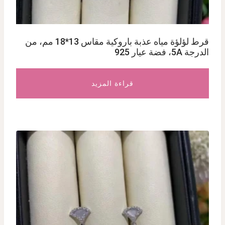
قرط لؤلؤة مياه عذبة باروكية مقاس 13*18 مم، من
الدرجة 5A، فضة عيار 925
قراءة المزيد