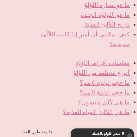
ما هو محارة اللؤلؤ
ما هو اللؤلؤة الجيدة
تاريخ اللآلئ العذبة
كيف يمكنني أن أميز إذا كانت اللآلئ
حقيقية؟
مقاسات أقراط اللؤلؤ
أنواع مختلفة من اللؤلؤ
ما حجم لؤلؤة 6 مم؟
ما حجم لؤلؤة 8 مم؟
ما هي لآلئ إديسون؟
ما هي اللآلئ المياه العذبة؟
KO
DE
حجم اللؤلؤ التفاعلي
حاسبة طول العقد
📄
سعر اللؤلؤ بالجملة
ES
×