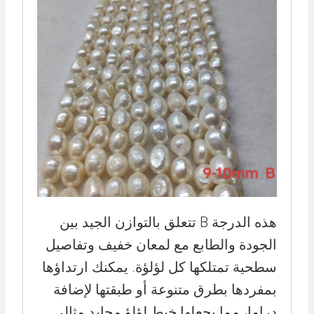
هذه الدرجة B تتعلق بالتوازن الجيد بين
الجودة والطابع مع لمعان خفيف وتفاصيل
سطحية تمتلكها كل لؤلؤة. يمكنك ارتداؤها
بمفردها بطرق متنوعة أو طبقتها لإضافة
دراما، مما يجعلها خيط لؤلؤ محايد مثالي