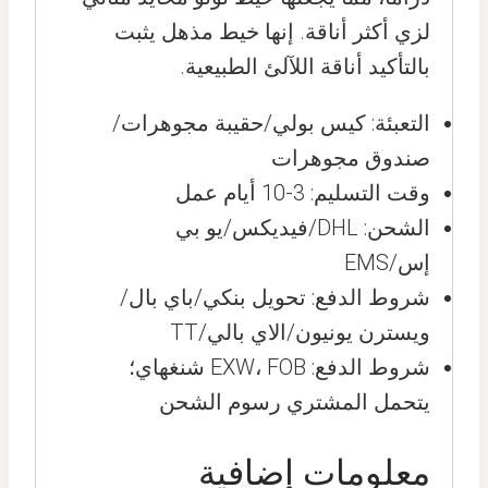
لزي أكثر أناقة. إنها خيط مذهل يثبت
بالتأكيد أناقة اللآلئ الطبيعية.
التعبئة: كيس بولي/حقيبة مجوهرات/
صندوق مجوهرات
وقت التسليم: 3-10 أيام عمل
الشحن: DHL/فيديكس/يو بي
إس/EMS
شروط الدفع: تحويل بنكي/باي بال/
ويسترن يونيون/الاي بالي/TT
شروط الدفع: EXW، FOB شنغهاي؛
يتحمل المشتري رسوم الشحن
معلومات إضافية