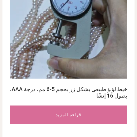
خيط لؤلؤ طبيعي بشكل زر بحجم 5-6 مم، درجة AAA،
بطول 16 إنشًا
قراءة المزيد