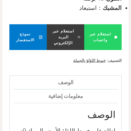
المشبك
：استبعاد
استعلام عبر
استعلام عبر
نموذج
البريد
واتساب
الاستفسار
الإلكتروني
التصنيف:
خيوط اللؤلؤ بالجملة
الوصف
معلومات إضافية
الوصف
اطلع على خيوط اللؤلؤ الأبيض البورك 9-