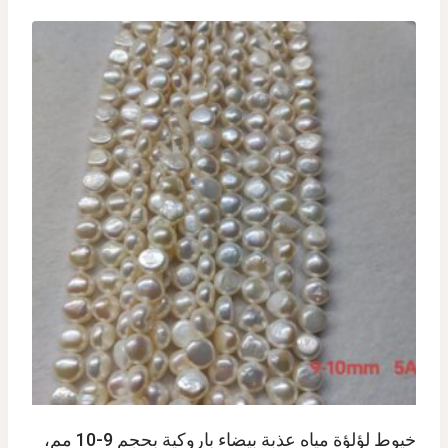
خيوط لؤلؤة مياه عذبة بيضاء باروكية بحجم 9-10 مم،