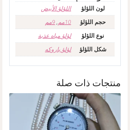
لون اللؤلؤ
اللؤلؤ الأبيض
حجم اللؤلؤ
10مم
,
9مم
نوع اللؤلؤ
لؤلؤ مياه عذبة
شكل اللؤلؤ
لؤلؤ باروكه
منتجات ذات صلة