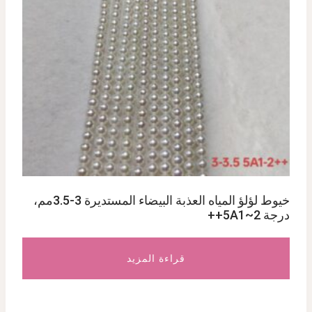
خيوط لؤلؤ المياه العذبة البيضاء المستديرة 3-3.5مم،
درجة 5A1~2++
قراءة المزيد