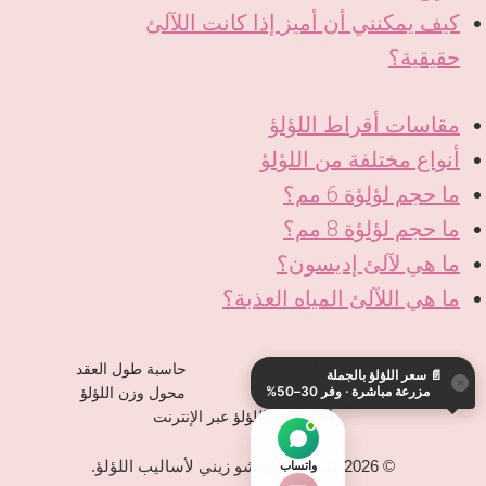
كيف يمكنني أن أميز إذا كانت اللآلئ
حقيقية؟
مقاسات أقراط اللؤلؤ
أنواع مختلفة من اللؤلؤ
ما حجم لؤلؤة 6 مم؟
ما حجم لؤلؤة 8 مم؟
ما هي لآلئ إديسون؟
ما هي اللآلئ المياه العذبة؟
KO
DE
حجم اللؤلؤ التفاعلي
حاسبة طول العقد
📄
سعر اللؤلؤ بالجملة
ES
×
مزرعة مباشرة · وفر 30–50%
حاسبة خيط اللؤلؤ
محول وزن اللؤلؤ
IT
أداة قياس اللؤلؤ عبر الإنترنت
JA
© 2026 مصنع تشانغتشو زيني لأساليب اللؤلؤ.
واتساب
EN