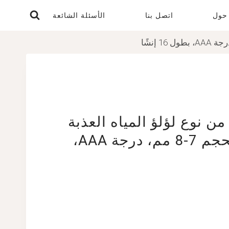
حول
اتصل بنا
الأسئلة الشائعة
ن نوع لؤلؤ المياه العذبة
بشكل زر أبيض بحجم 7-8 مم، درجة AAA،