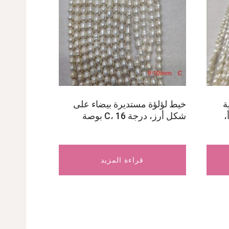
ة
خيط لؤلؤة مستديرة بيضاء على
أ،
شكل أرز، درجة C، 16 بوصة
قراءة المزيد