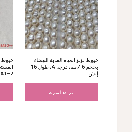
خيوط لؤلؤ المياه العذبة البيضاء
خيوط لؤ
بحجم 6-7مم، درجة A، طول 16
إنش
A1~2++
قراءة المزيد