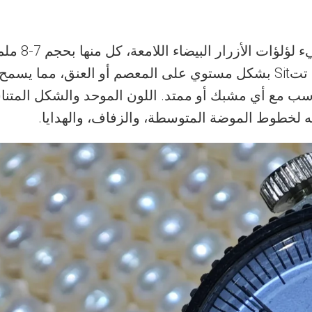
نظيف ولمعان مرآة ثابت. القبة المنخفضة تتSit بشكل مستوي على المعصم 
سب مع أي مشبك أو ممتد. اللون الموحد والشكل المتناس
ا به لخطوط الموضة المتوسطة، والزفاف، والهدايا.