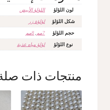
لون اللؤلؤ
اللؤلؤ الأبيض
شكل اللؤلؤ
لؤلؤة زر
حجم اللؤلؤ
7مم
,
8مم
نوع اللؤلؤ
لؤلؤ مياه عذبة
منتجات ذات صلة