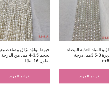
لؤ المياه العذبة البيضاء
خيوط لؤلؤة برّاق بيضاء طبيعي
المستديرة 3-3.5مم، درجة
بحجم 3.5-4 مم، من الدرجة 
5
بطول 16 إنشًا
قراءة المزيد
قراءة المزيد