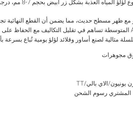
اه العذبة بشكل زر أبيض بحجم 7-8 مم، درجة AAA، بطول 16 إنشًا
ؤ مع ظهر مسطح حديث، مما يضمن أن القطع النهائية 
لأساليب الطبقات. الجودة من الدرجة AAA المتوسطة تساهم في تقليل التكاليف م
سلة مثالية لصنع أساور وقلائد لؤلؤ يومية تُباع بسرعة ب
وق مجوهرات
ونيون/الاي بالي/TT