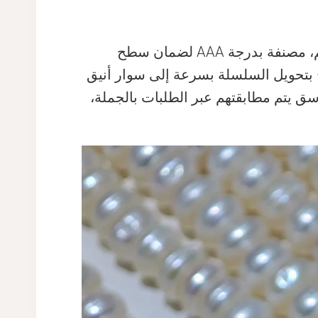
هذه السلسلة بالجملة بطول 16 إنش تضيء لؤلؤات الأزرار البيضاء اللامعة، كل منها بحجم 7-8 ملم، مصنفة بدرجة AAA لضمان سطح
أو العنق، مما يسمح بتحويل السلسلة بسرعة إلى سوار أنيق
ق يتم مطابقتهم عبر الطلبات بالجملة،