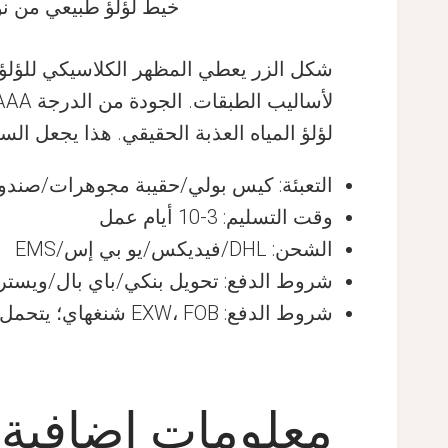
خيط لؤلؤ طبيعي من نوع لؤلؤ المي
شكل الزر يعطي المظهر الكلاسيكي للؤل
لؤلؤ المياه العذبة الحقيقي. هذا يجعل السل
التعبئة: كيس بولي/حقيبة مجوهرات/صند
وقت التسليم: 3-10 أيام عمل
الشحن: DHL/فيديكس/يو بي إس/EMS
شروط الدفع: تحويل بنكي/باي بال/ويسترن ي
شروط الدفع: EXW، FOB شنغهاي؛ يتحمل المشتري رسوم الشحن
معلومات إضافية