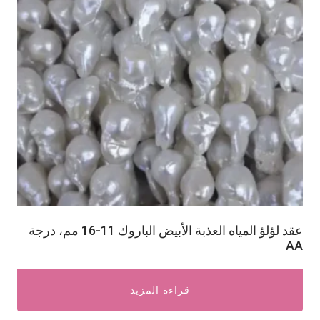
عقد لؤلؤ المياه العذبة الأبيض الباروك 11-16 مم، درجة
AA
قراءة المزيد