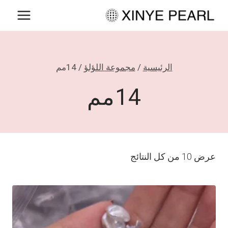
لتجاوز
لى
لمحتوى
الرئيسية
/
مجموعة اللؤلؤ
/
14مم
14مم
عرض ⁦10⁩ من كل النتائج