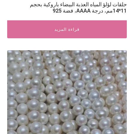
حلقات لؤلؤ المياه العذبة البيضاء باروكية بحجم
11*14مم، درجة AAAA، فضة 925
قراءة المزيد