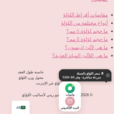
مقاسات أقراط اللؤلؤ
أنواع مختلفة من اللؤلؤ
ما حجم لؤلؤة 6 مم؟
ما حجم لؤلؤة 8 مم؟
ما هي لآلئ إديسون؟
ما هي اللآلئ المياه العذبة؟
KO
DE
حجم اللؤلؤ التفاعلي
حاسبة طول العقد
📄
سعر اللؤلؤ بالجملة
ES
×
مزرعة مباشرة · وفر 30–50%
حاسبة خيط اللؤلؤ
محول وزن اللؤلؤ
IT
أداة قياس اللؤلؤ عبر الإنترنت
JA
© 2026 مصنع تشانغتشو زيني لأساليب اللؤلؤ.
واتساب
EN
AR
البريد الإلكتروني