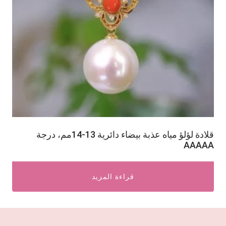
قلادة لؤلؤ مياه عذبة بيضاء دائرية 13-14مم، درجة
AAAAA
قراءة المزيد