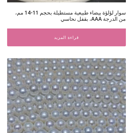
سوار لؤلؤة بيضاء طبيعية مستطيلة بحجم 11-14 مم،
من الدرجة AAA، بقفل نحاسي
قراءة المزيد