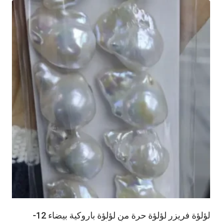
لؤلؤة فريزر لؤلؤة حرة من لؤلؤة باروكية بيضاء 12-