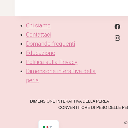
Chi siamo
Contattaci
Domande frequenti
Educazione
Politica sulla Privacy
Dimensione interattiva della
KO
perla
DE
ES
AR
DIMENSIONE INTERATTIVA DELLA PERLA
CONVERTITORE DI PESO DELLE PE
JA
EN
©
IT