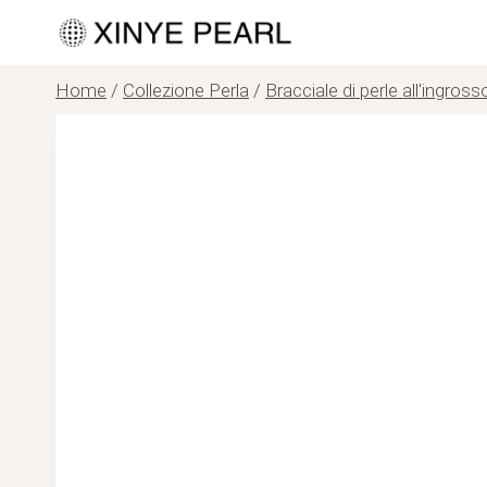
Salta
al
contenuto
Home
/
Collezione Perla
/
Bracciale di perle all'ingross