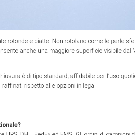
 rotonde e piatte. Non rotolano come le perle sferic
 consente anche una maggiore superficie visibile dall’
hiusura è di tipo standard, affidabile per l’uso quot
raffinati rispetto alle opzioni in lega.
zionale?
ite UPS, DHL, FedEx ed EMS. Gli ordini di campioni d