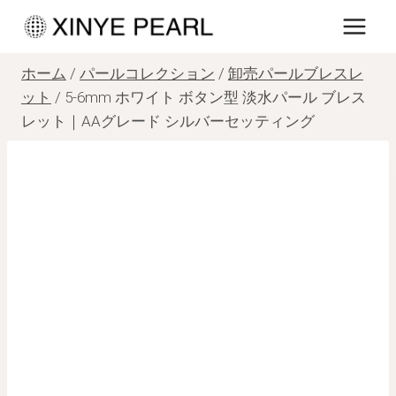
内
容
を
ホーム
/
パールコレクション
/
卸売パールブレスレ
ス
ット
/
5-6mm ホワイト ボタン型 淡水パール ブレス
レット｜AAグレード シルバーセッティング
キ
ッ
プ