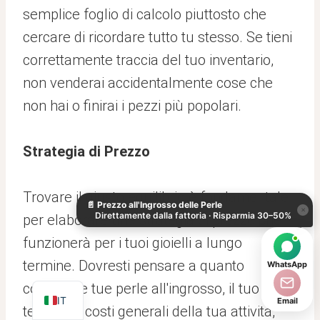
semplice foglio di calcolo piuttosto che
cercare di ricordare tutto tu stesso. Se tieni
correttamente traccia del tuo inventario,
non venderai accidentalmente cose che
non hai o finirai i pezzi più popolari.
Strategia di Prezzo
KO
DE
Trovare il giusto equilibrio è fondamentale
📄
Prezzo all'Ingrosso delle Perle
ES
×
Direttamente dalla fattoria · Risparmia 30–50%
per elaborare una strategia di prezzo che
AR
funzionerà per i tuoi gioielli a lungo
JA
termine. Dovresti pensare a quanto
WhatsApp
EN
costano le tue perle all'ingrosso, il tuo
IT
Email
tempo e i costi generali della tua attività,