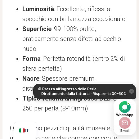
Luminosità
: Eccellente, riflessi a
specchio con brillantezza eccezionale
Superficie
: 99-100% pulite,
praticamente senza difetti ad occhio
nudo
Forma
: Perfetta rotondità (entro 2% di
sfera perfetta)
KO
Nacre
: Spessore premium,
DE
distribuzione assolutamente uniforme
📄
Prezzo all'Ingrosso delle Perle
ES
×
Direttamente dalla fattoria · Risparmia 30–50%
Tipico vendita all'ingrosso B2B
: $120-
AR
250 per perla (8-10mm)
JA
WhatsApp
EN
Questi sono pezzi di qualità museale. Stai
IT
Email
guardando perle che competono con le