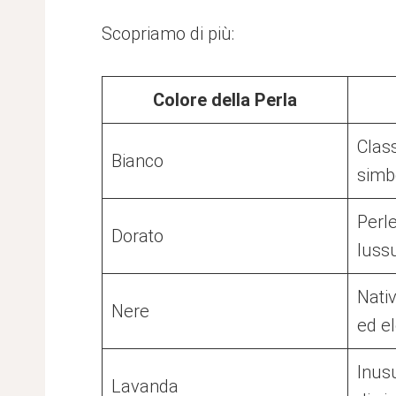
Scopriamo di più:
Colore della Perla
Class
Bianco
simb
Perl
Dorato
luss
Nati
Nere
ed e
Inusu
Lavanda