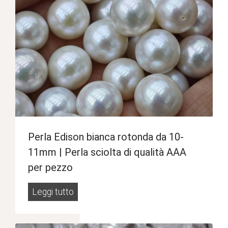
d
i
p
e
r
l
e
d
i
Perla Edison bianca rotonda da 10-
a
11mm | Perla sciolta di qualità AAA
c
per pezzo
q
u
P
Leggi tutto
a
e
d
r
o