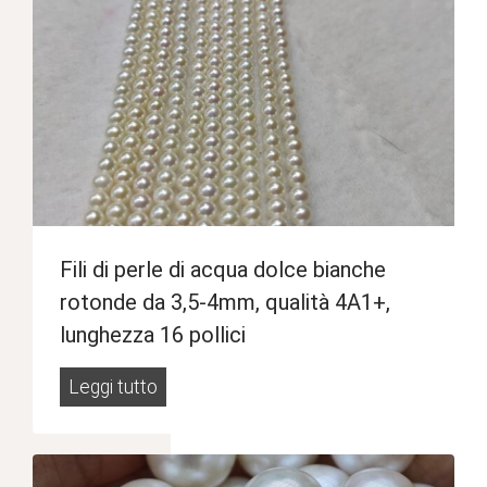
Fili di perle di acqua dolce bianche
rotonde da 3,5-4mm, qualità 4A1+,
lunghezza 16 pollici
F
Leggi tutto
i
l
i