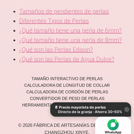
Tamaños de pendientes de perlas
Diferentes Tipos de Perlas
¿Qué tamaño tiene una perla de 6mm?
¿Qué tamaño tiene una perla de 8mm?
¿Qué son las Perlas Edison?
¿Qué son las Perlas de Agua Dulce?
TAMAÑO INTERACTIVO DE PERLAS
CALCULADORA DE LONGITUD DE COLLAR
KO
CALCULADORA DE CORDÓN DE PERLAS
DE
CONVERTIDOR DE PESO DE PERLAS
HERRAMIENTA EN LÍNEA PARA MEDICIÓN DE
📄
Precio mayorista de perlas
IT
×
PERLAS
Directo de la granja · Ahorra 30–50%
AR
© 2026 FÁBRICA DE ARTESANÍAS DE PERLAS
JA
CHANGZHOU XINYE.
WhatsApp