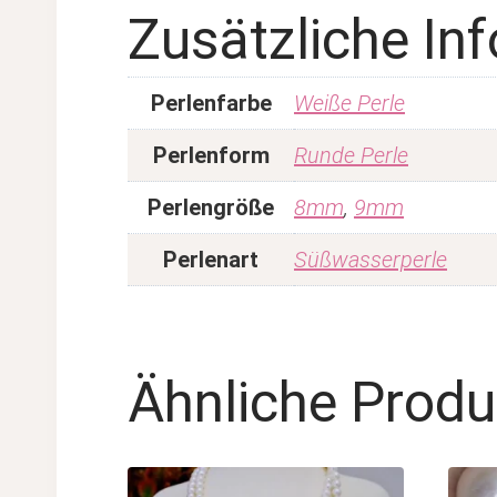
Zusätzliche In
Perlenfarbe
Weiße Perle
Perlenform
Runde Perle
Perlengröße
8mm
,
9mm
Perlenart
Süßwasserperle
Ähnliche Produ