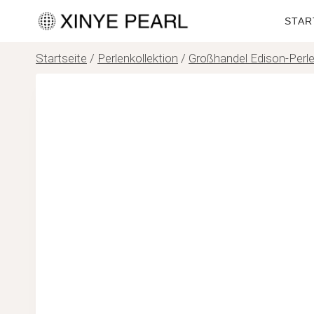
Zum
STAR
Inhalt
springen
Startseite
/
Perlenkollektion
/
Großhandel Edison-Perl