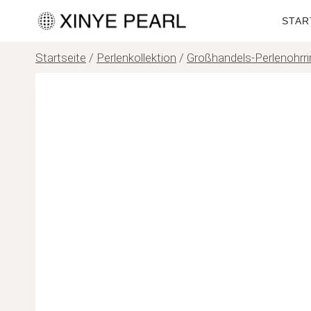
Zum
STAR
Inhalt
springen
Startseite
/
Perlenkollektion
/
Großhandels-Perlenohrr