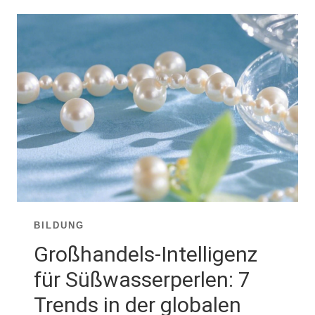
ZUR
IDENTIFIZIERUNG
VON
GROSSHANDELSPERLEN F
ÜR S
CHMUCKHERSTELLUNG: 6
D
IMENSIONEN
BILDUNG
Großhandels-Intelligenz
für Süßwasserperlen: 7
Trends in der globalen