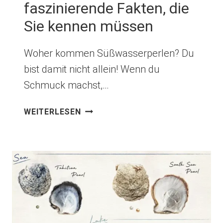
faszinierende Fakten, die
Sie kennen müssen
Woher kommen Süßwasserperlen? Du
bist damit nicht allein! Wenn du
Schmuck machst,…
WOHER
WEITERLESEN
KOMMEN
SÜSSWASSERPERLEN? 6
F
ASZINIERENDE F
AKTEN, D
IE S
IE K
ENNEN M
ÜSSEN