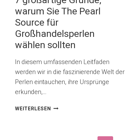
warum Sie The Pearl
Source für
Großhandelsperlen
wählen sollten
In diesem umfassenden Leitfaden
werden wir in die faszinierende Welt der
Perlen eintauchen, ihre Ursprünge
erkunden,…
7
WEITERLESEN
GROSSARTIGE G
RÜNDE, W
ARUM S
IE T