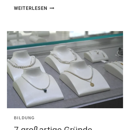
WIE
WEITERLESEN
VIELE
PERLEN
KANN
EINE
AUSTER
PRODUZIEREN?
DIE
WAHRHEIT
HINTER
DER
PERLENERNTE
BILDUNG
7 großartige Gründe,