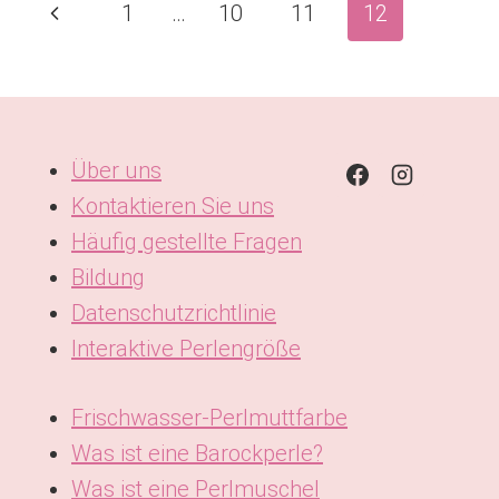
Seitennavigation
Vorherige
1
…
10
11
12
HE P
EARL S
Seite
OURCE F
ÜR G
ROSSHANDELSPERLEN WÄ
HLEN SO
Über uns
LLTEN
Kontaktieren Sie uns
Häufig gestellte Fragen
Bildung
Datenschutzrichtlinie
Interaktive Perlengröße
Frischwasser-Perlmuttfarbe
Was ist eine Barockperle?
Was ist eine Perlmuschel