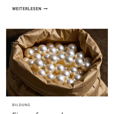
4
WEITERLESEN
BESTE
MÖGLICHKEITEN,
UM
HOCHWERTIGE
SÜSSWASSERPERLENLIEFERANTEN 
U F
INDEN (
VOR- U
ND N
ACHTEILE)
BILDUNG