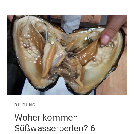
LEITFADEN
ZU
SÜSSWASSERPERLEN: W
O M
AN S
IE F
INDET, K
AUFT U
ND P
FLEGT
BILDUNG
Woher kommen
Süßwasserperlen? 6