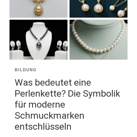
R GL
OBALEN VE
RBRAUCHERNACHFRAGE NA
CH PE
RLEN, NU
TZE DI
E CH
ANCE!
BILDUNG
Was bedeutet eine
Perlenkette? Die Symbolik
für moderne
Schmuckmarken
entschlüsseln