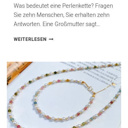
Was bedeutet eine Perlenkette? Fragen
Sie zehn Menschen, Sie erhalten zehn
Antworten. Eine Großmutter sagt…
WAS
WEITERLESEN
BEDEUTET
EINE
PERLENKETTE?
DIE
SYMBOLIK
FÜR
MODERNE
SCHMUCKMARKEN
ENTSCHLÜSSELN