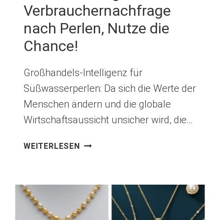
Verbrauchernachfrage
nach Perlen, Nutze die
Chance!
Großhandels-Intelligenz für
Süßwasserperlen: Da sich die Werte der
Menschen ändern und die globale
Wirtschaftsaussicht unsicher wird, die…
GROSSHANDELS-I
WEITERLESEN
NTELLIGENZ F
ÜR S
ÜSSWASSERPERLEN: 7
TR
ENDS IN
DE