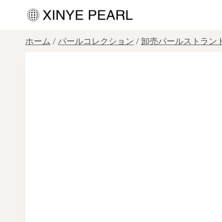
内
容
を
ホーム
/
パールコレクション
/
卸売パールストラン
ス
キ
ッ
プ