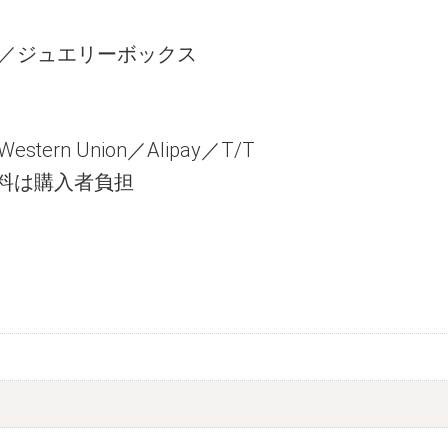
／ジュエリーボックス
ern Union／Alipay／T/T
送料は購入者負担