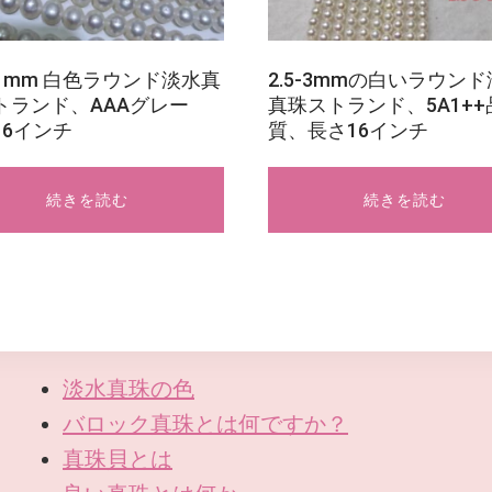
11mm 白色ラウンド淡水真
2.5-3mmの白いラウン
トランド、AAAグレー
真珠ストランド、5A1++
16インチ
質、長さ16インチ
続きを読む
続きを読む
淡水真珠の色
バロック真珠とは何ですか？
真珠貝とは