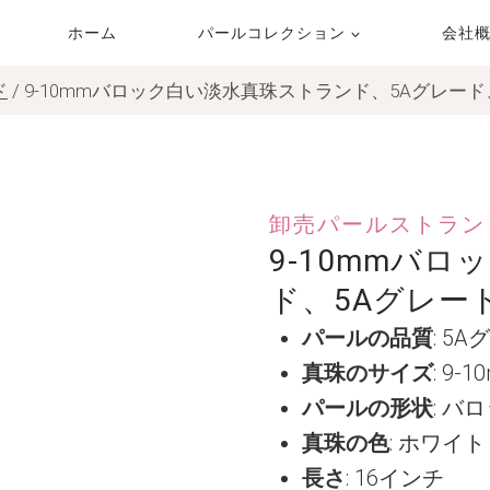
ホーム
パールコレクション
会社
ド
/
9-10mmバロック白い淡水真珠ストランド、5Aグレード
卸売パールストラン
9-10mmバ
ド、5Aグレー
パールの品質
: 5
真珠のサイズ
: 9-
パールの形状
: バ
真珠の色
: ホワイト
長さ
: 16インチ