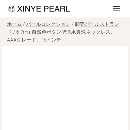
内
容
を
ホーム
/
パールコレクション
/
卸売パールストラン
ス
ド
/
6-7mm自然色ボタン型淡水真珠ネックレス、
AAAグレード、16インチ
キ
ッ
プ