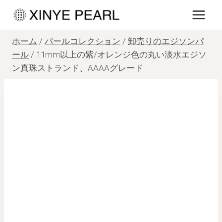
内
容
を
ホーム
/
パールコレクション
/
卸売りのエジソンパ
ス
ール
/
11mm以上の紫/オレンジ色の丸い淡水エジソ
ン真珠ストランド、AAAAグレード
キ
ッ
プ