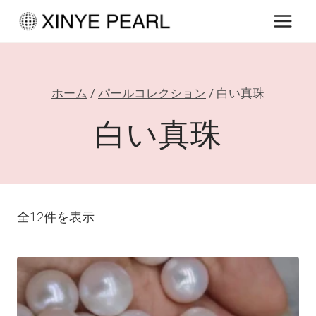
内
容
を
ス
ホーム
/
パールコレクション
/
白い真珠
キ
ッ
白い真珠
プ
全12件を表示